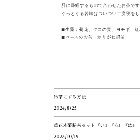
肝に帰経するもので合わせたお茶です
ぐっとくる苦味はついつい二度寝をし
◼︎生薬：菊花、
クコの実、
ヨモギ、
紅
◼︎ベースのお茶：かりがね緑茶
冷茶にする方法
2024/8/25
草花木薬膳茶セット『い』『ろ』『は』
2023/10/19